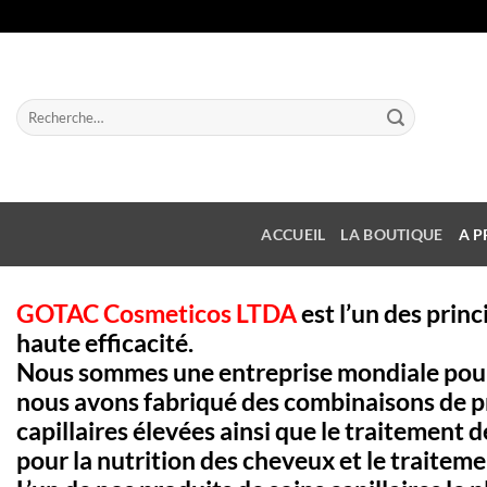
Passer
au
contenu
Recherche
pour :
ACCUEIL
LA BOUTIQUE
A P
GOTAC Cosmeticos LTDA
est l’un des prin
haute efficacité.
Nous sommes une entreprise mondiale pour l
nous avons fabriqué des combinaisons de pr
capillaires élevées ainsi que le traitement d
pour la nutrition des cheveux et le traitem