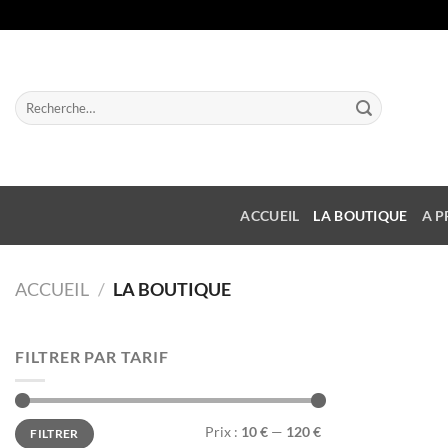
Passer
au
contenu
Recherche
pour :
ACCUEIL
LA BOUTIQUE
A P
ACCUEIL
/
LA BOUTIQUE
FILTRER PAR TARIF
Prix
Prix
Prix :
10 €
—
120 €
FILTRER
min
max