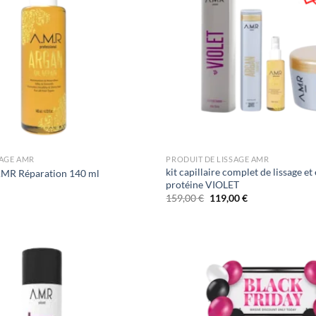
SAGE AMR
PRODUIT DE LISSAGE AMR
kit capillaire complet de lissage e
AMR Réparation 140 ml
protéine VIOLET
Le
Le
159,00
€
119,00
€
prix
prix
initial
actuel
était :
est :
159,00 €.
119,00 €.