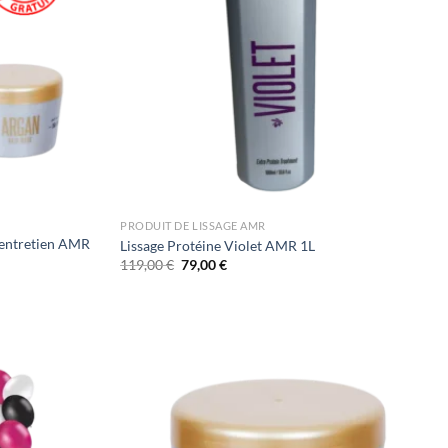
PRODUIT DE LISSAGE AMR
t entretien AMR
Lissage Protéine Violet AMR 1L
Le
Le
119,00
€
79,00
€
prix
prix
initial
actuel
était :
est :
119,00 €.
79,00 €.