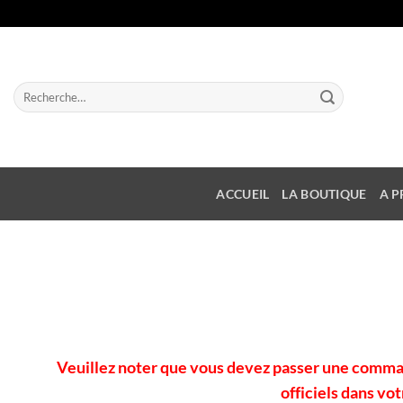
Passer
au
contenu
Recherche
pour :
ACCUEIL
LA BOUTIQUE
A P
Veuillez noter que vous devez passer une comman
officiels dans vo